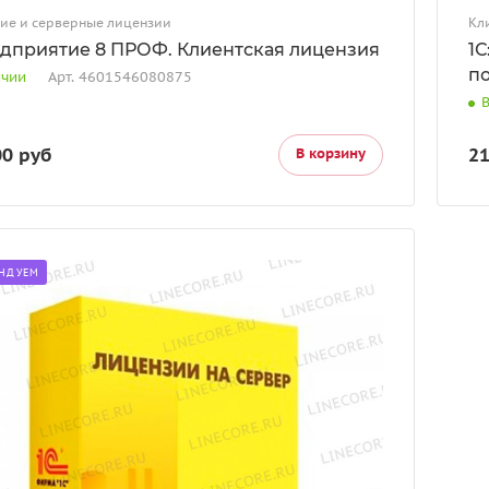
ие и серверные лицензии
Кл
едприятие 8 ПРОФ. Клиентская лицензия
1С
п
ичии
Арт.
4601546080875
00 руб
21
В корзину
НДУЕМ