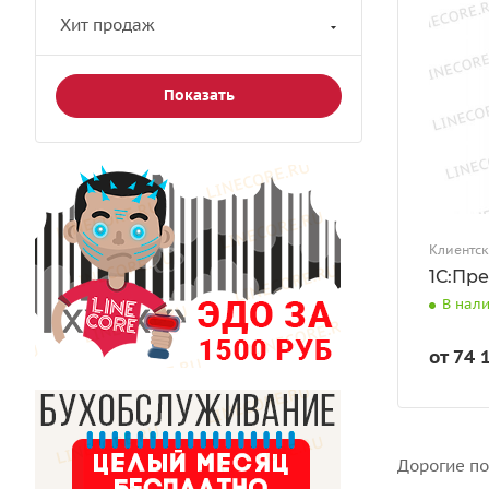
Хит продаж
Клиентск
1С:Пр
В нал
от 74 
Дорогие по