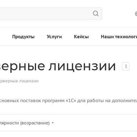
Продукты
Услуги
Кейсы
Наши технолог
верные лицензии
3
ерверные лицензии
новных поставок программ «1С» для работы на дополнител
лярности (возрастание)