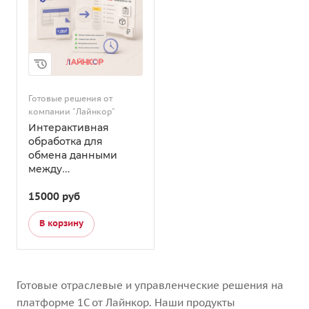
Готовые решения от
компании "Лайнкор"
Интерактивная
обработка для
обмена данными
между
АналитФармация и
15000 руб
1С:Бухгалтерия
предприятия 3.0
В корзину
Готовые отраслевые и управленческие решения на
платформе 1С от Лайнкор. Наши продукты