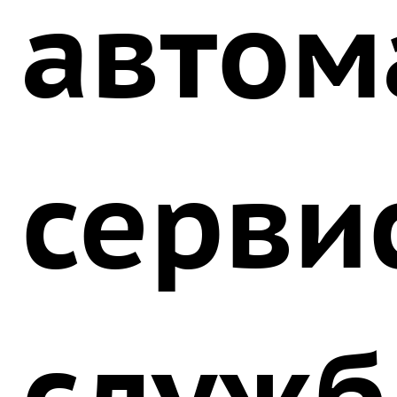
автом
серви
служб