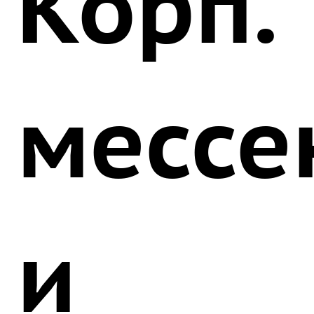
Корп.
мессе
и