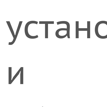
устан
и