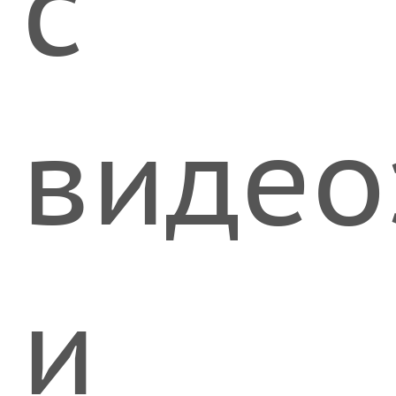
с
видео
и