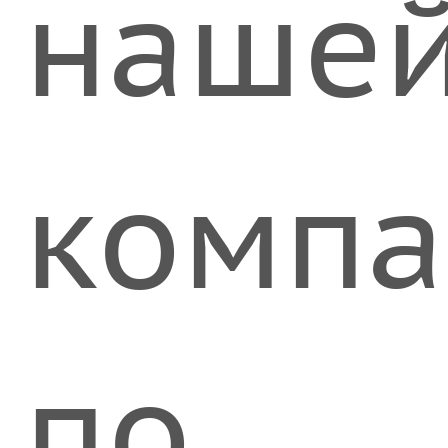
наше
компа
по