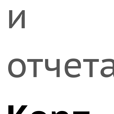
и
отчет