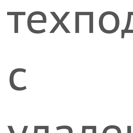
техпо
с
удал