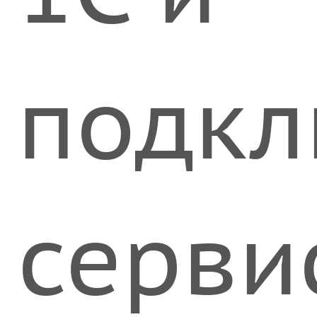
подкл
серви