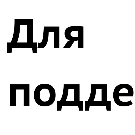
Для
подд