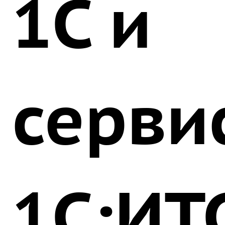
1С и
серви
1С:ИТ