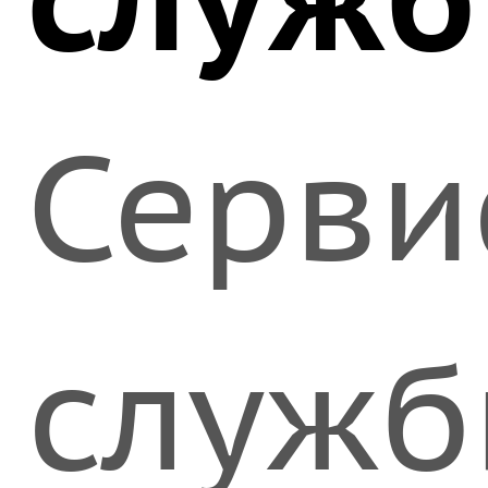
Серви
служ