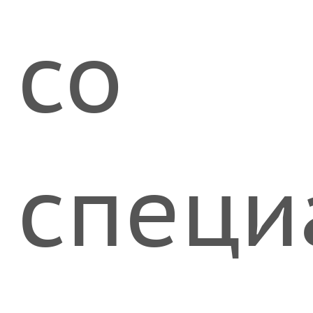
со
специ