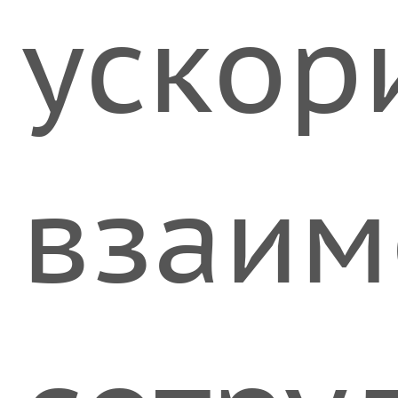
ускор
взаим