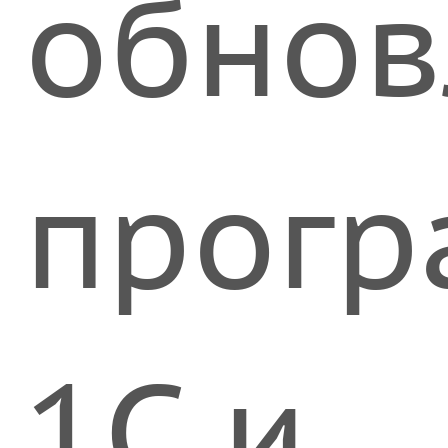
обнов
прог
1С и