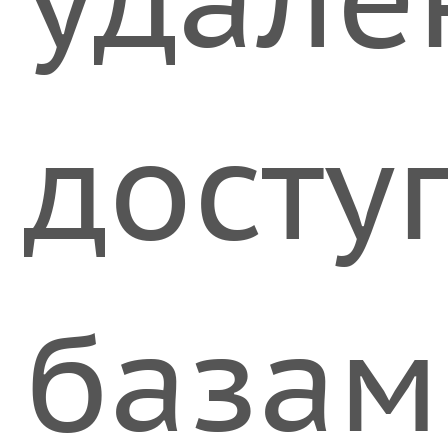
досту
базам