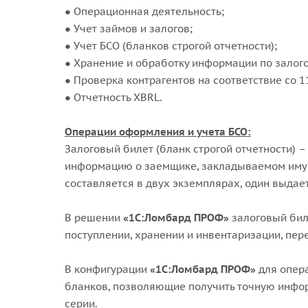
● Операционная деятельность;
● Учет займов и залогов;
● Учет БСО (бланков строгой отчетности);
● Хранение и обработку информации по залог
● Проверка контрагентов на соответствие со 1
● Отчетность XBRL.
Операции оформления и учета БСО:
Залоговый билет (бланк строгой отчетности) 
информацию о заемщике, закладываемом имуще
составляется в двух экземплярах, один выдает
В решении
«1С:Ломбард ПРОФ»
залоговый биле
поступлении, хранении и инвентаризации, пер
В конфигурации
«1С:
Ломбард ПРОФ»
для опера
бланков, позволяющие получить точную информ
серии.