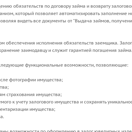
ению обязательств по договору займа и возврату залогов
низм, который позволяет автоматизировать заполнение н
воляя видеть все документы от "Выдача займов, получение
бом обеспечения исполнения обязательств заемщика. Зало
хранение заимодавцу и служит гарантией погашения займа
следующие функциональные возможности, позволяющие:
числе фотографии имущества;
тва;
ям страхования имущества;
ого к учету залогового имущества и сохранять уникально
вентаризации имущества;
а.
аны возможности по оформлению в залог ювелирных издел