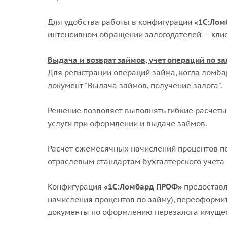
Для удобства работы в конфигурации
«1С:Лом
интенсивном обращении залогодателей — кли
Выдача и возврат займов, учет операций по за
Для регистрации операций займа, когда ломба
документ "Выдача займов, получение залога".
Решение позволяет выполнять гибкие расчеты
услуги при оформлении и выдаче займов.
Расчет ежемесячных начислений процентов по 
отраслевым стандартам бухгалтерского учета 
Конфигурация
«1С:Ломбард ПРОФ»
предоставл
начисления процентов по займу), переоформит
документы по оформлению перезалога имущест