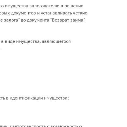
ого имущества залогодателю в решении
овых документов и устанавливать четкие
 залога" до документа "Возврат займа".
г в виде имущества, являющегося
.
сть в идентификации имущества;
ий и автотранспорта с возможностью