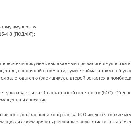
овому имуществу;
15-ФЗ (ПОД/ФТ);
– первичный документ, выдаваемый при залоге имущества в
стве, оценочной стоимости, сумме займа, а также об усло
ся залогодателю (заемщику), а второй остается в ломбард
т учитывается как бланк строгой отчетности (БСО). Обеспе
емещении и списании.
тивного управления и контроля за БСО имеются гибкие ме
ацию и сформировать различные виды отчета, в т.ч. с от