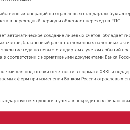
яйственных операций по отраслевым стандартам бухгалтерск
ета в переходный период и облегчает переход на ЕПС.
ет автоматическое создание лицевых счетов, обладает г
ых счетов, балансовый расчет отложенных налоговых акти
, закрытие года по новым стандартам с учетом событий по
та в соответствии с нормативными документами Банка Рос
тями для подготовки отчетности в формате XBRL и поддер
ваемых форм при изменении Банком России отраслевых ста
стандартную методологию учета в некредитных финансовых