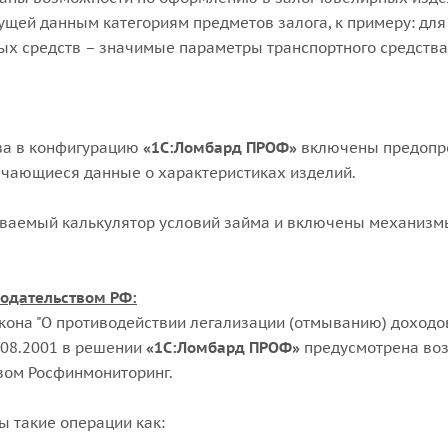
щей данным категориям предметов залога, к примеру: дл
ных средств – значимые параметры транспортного средств
ва в конфигурацию
«1С:Ломбард ПРОФ»
включены предопре
ечающиеся данные о характеристиках изделий.
иваемый калькулятор условий займа и включены механиз
нодательством РФ:
она "О противодействии легализации (отмыванию) доходов
.08.2001 в решении
«1С:Ломбард ПРОФ»
предусмотрена воз
вом Росфинмониторинг.
 такие операции как: