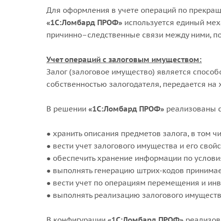
Для оформления в учете операций по прекращ
«1С:Ломбард ПРОФ»
используется единый меха
причинно–следственные связи между ними, поз
Учет операций с залоговым имуществом:
Залог (залоговое имущество) является спосо
собственностью залогодателя, передается на 
В решении
«1С:Ломбард ПРОФ»
реализованы 
● хранить описания предметов залога, в том 
● вести учет залогового имущества и его свойс
● обеспечить хранение информации по услови
● выполнять генерацию штрих-кодов принимаем
● вести учет по операциям перемещения и ин
● выполнять реализацию залогового имуществ
В конфигурации
«1С:Ломбард ПРОФ»
реализов