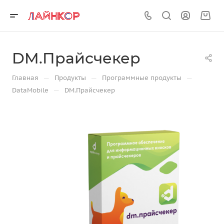
DM.Прайсчекер
—
—
—
Главная
Продукты
Программные продукты
—
DataMobile
DM.Прайсчекер