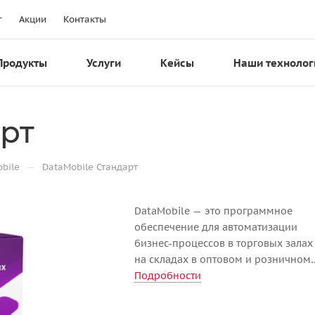
г
Акции
Контакты
Продукты
Услуги
Кейсы
Наши технолог
арт
—
bile
DataMobile Стандарт
DataMobile — это программное
обеспечение для автоматизации
бизнес-процессов в торговых залах
на складах в оптовом и розничном
сегментах. DataMobile входит в
Подробности
Единый реестр российского ПО.