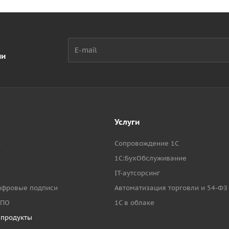
ии
Услуги
С
Сопровождение 1С
1С:БухОбслуживание
IT-аутсорсинг
ифровые подписи
Автоматизация торговли и 54-ФЗ
 ПО
1C в облаке
продукты